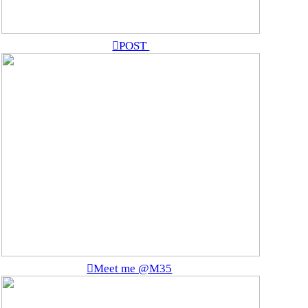
︎POST
︎Meet me @M35