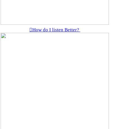
︎How do I listen Better?