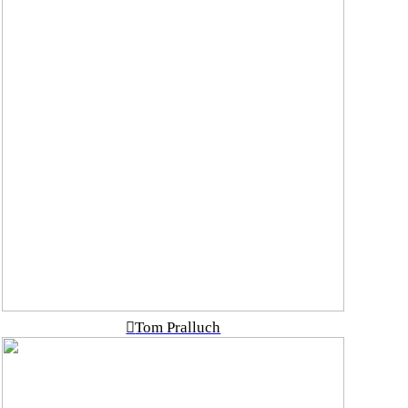
︎
Tom Pralluch