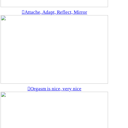
︎Attache, Adapt, Reflect, Mirror
︎Orgasm is nice, very nice