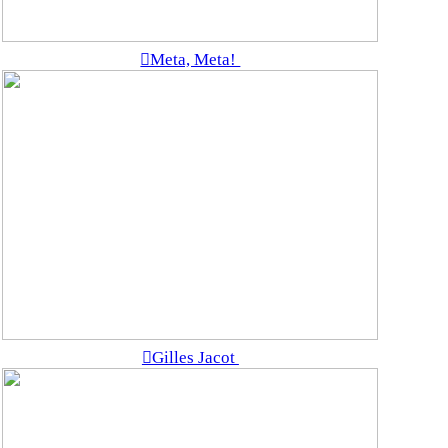
︎Meta, Meta!
︎Gilles Jacot