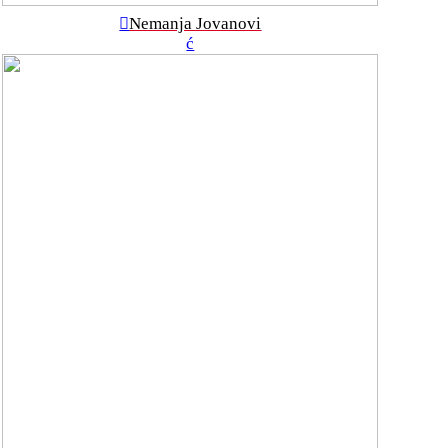
︎
Nemanja Jovanovi
ć