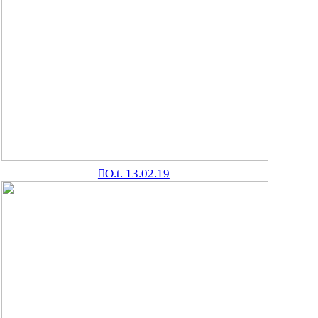
︎O.t. 13.02.19