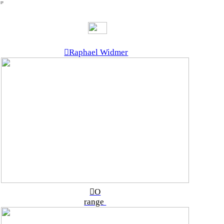
︎
︎Raphael Widmer
︎O
range