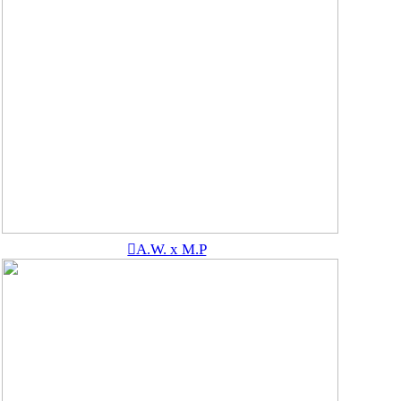
︎A.W. x M.P