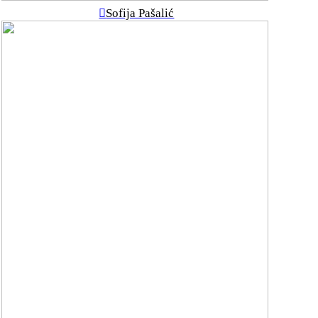
︎
Sofija Pašalić