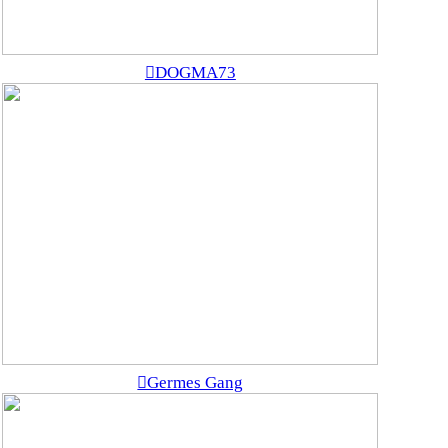
︎DOGMA73
︎Germes Gang